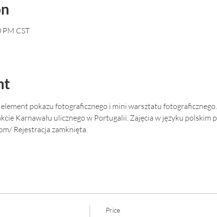
on
30 PM CST
nt
e element pokazu fotograficznego i mini warsztatu fotograficznego.
cie Karnawału ulicznego w Portugalii. Zajęcia w języku polskim 
com/ Rejestracja zamknięta. 
Price